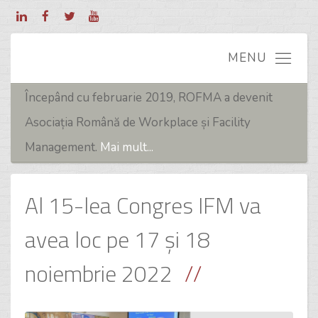
Începând cu februarie 2019, ROFMA a devenit
Asociația Română de Workplace și Facility
Management.
Mai mult...
Al 15-lea Congres IFM va
avea loc pe 17 și 18
noiembrie 2022